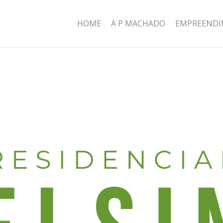
HOME
A P MACHADO
EMPREEND